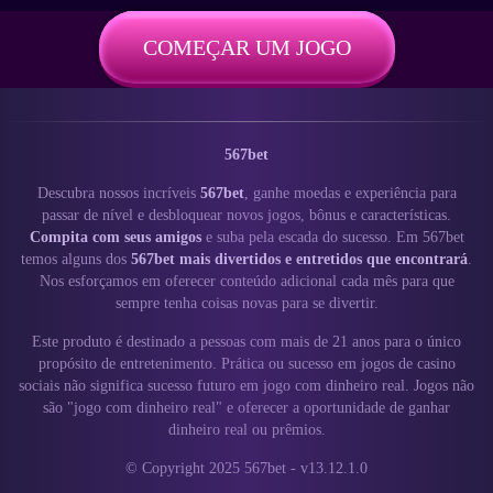
COMEÇAR UM JOGO
567bet
Descubra nossos incríveis
567bet
, ganhe moedas e experiência para
passar de nível e desbloquear novos jogos, bônus e características.
Compita com seus amigos
e suba pela escada do sucesso. Em 567bet
temos alguns dos
567bet mais divertidos e entretidos que encontrará
.
Nos esforçamos em oferecer conteúdo adicional cada mês para que
sempre tenha coisas novas para se divertir.
Este produto é destinado a pessoas com mais de 21 anos para o único
propósito de entretenimento. Prática ou sucesso em jogos de casino
sociais não significa sucesso futuro em jogo com dinheiro real. Jogos não
são "jogo com dinheiro real" e oferecer a oportunidade de ganhar
dinheiro real ou prêmios.
© Copyright 2025 567bet - v13.12.1.0