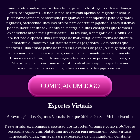
muitos sites podem não ser tão claros, gerando frustrações e desconfianças
entre os jogadores. Os bônus não se limitam apenas ao registro inicial. A
plataforma também confecciona programas de recompensas para jogadores
regulares, oferecendo-lhes incentivos para continuar jogando. Esses sistemas
podem incluir cashback, bônus de recarga e outras vantagens que tornam a
experiência ainda mais gratificante. Em resumo, a categoria de "Bônus" do
567bet não é apenas uma estratégia de marketing; é uma forma de criar um
ambiente duradouro e satisfatório para os jogadores. Com ofertas que
atendem a uma ampla gama de interesses e estilos de jogo, o site garante que
seus usuários tenham sempre algo novo e emocionante para experimentar.
Com uma combinação de inovação, clareza e recompensas generosas, o
567bet se posiciona como um destino ideal para aqueles que buscam
maximizar sua diversão e ganhos no mundo dos jogos online.
COMEÇAR UM JOGO
Esportes Virtuais
A Revolução dos Esportes Virtuais: Por que 567bet é a Sua Melhor Escolha
Neste artigo, exploramos a ascensão dos Esportes Virtuais e como a 567bet se
posiciona como uma plataforma inovadora para apostas em jogos virtuais,
fornecendo dicas, vantagens e a experiência de um mundo em constante