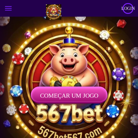
LOGIN
COMEÇAR UM JOGO