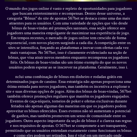
O mundo dos jogos online é vasto e repleto de oportunidades para jogadores
que buscam entretenimento e recompensas. Dentro desse universo, a
categoria "Bônus" do site de apostas 567bet se destaca como uma das mais
atraentes para os usuários. Com uma variedade de opções que vão desde
bônus de boas-vindas até promoções sazonais, essa seção oferece aos
jogadores uma maneira empolgante de maximizar sua experiência de jogo.
Em tempos recentes, o mercado de jogos online tem crescido de forma
exponencial, com novos players surgindo a cada dia. A competição entre os
sites se intensifica, forçando as plataformas a inovar com ofertas cada vez
mais vantajosas. No 567bet, isso é claramente evidenciado na seção de
bônus, que visa atrair novos membros enquanto recompensa os jogadores
fiéis. Os bônus de boas-vindas são um ótimo exemplo do que os novos
usuários podem esperar ao se inscrever na plataforma. Geralmente, isso i.
nclui uma combinação de bônus em dinheiro e rodadas grátis em
determinados jogos de cassino. Essa estratégia não apenas proporciona uma
ótima entrada para novos jogadores, mas também os incentiva a explorar o
site e suas diversas opções de jogos. Além dos bônus de boas-vindas, 567bet
também oferece promoções regulares que mantêm os jogadores engajados.
Eventos de caça-níqueis, torneios de poker e ofertas exclusivas durante
feriados são apenas algumas das maneiras em que os jogadores podem
aproveitar os bônus oferecidos. Esses eventos não só aumentam o potencial
de ganhos, mas também promovem um senso de comunidade entre os
jogadores. Outro aspecto importante da seção de bônus é a clareza nas regras
e nos requisitos de apostas. O 567bet se compromete a ser transparente,
permitindo que os usuários entendam exatamente como funcionam os bônus
e como eles podem ser retirados. Isso é vital em um mercado onde .